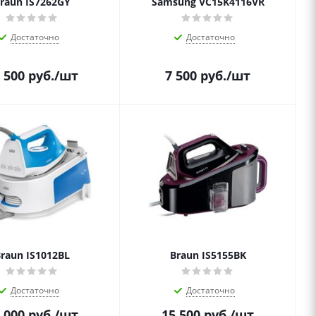
raun IS7262GY
Samsung VC15K4116VR
Достаточно
Достаточно
 500
руб.
/шт
7 500
руб.
/шт
raun IS1012BL
Braun IS5155BK
Достаточно
Достаточно
 000
руб.
/шт
15 500
руб.
/шт