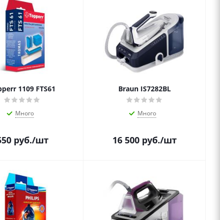
pperr 1109 FTS61
Braun IS7282BL
Много
Много
550
руб.
/шт
16 500
руб.
/шт