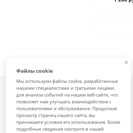
Файлы cookie
Мы используем файлы cookie, разработанные
нашими специалистами и третьими лицами,
Компания
Информация
для анализа событий на нашем веб-сайте, что
О компании
Условия оплаты
позволяет нам улучшать взаимодействие с
Новости
Условия доставки
пользователями и обслуживание. Продолжая
просмотр страниц нашего сайта, вы
Политика
Гарантия на товар
принимаете условия его использования. Более
Реквизиты
Помощь
подробные сведения смотрите в нашей