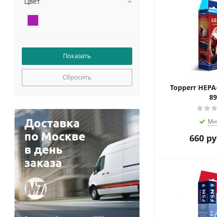
Цвет
Сбросить
Topperr HEPA
89
Мн
660
ру