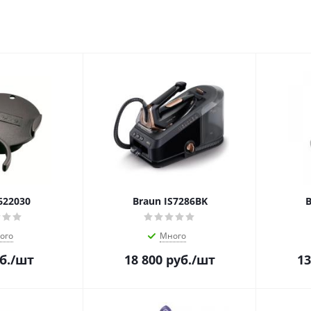
622030
Braun IS7286BK
B
ого
Много
б.
/шт
18 800
руб.
/шт
13