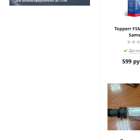
Topperr FS
Sams
Доста
599
ру