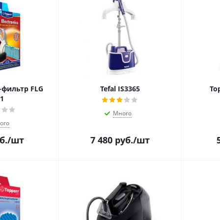
-фильтр FLG
Tefal IS3365
To
1
Много
ого
б.
/шт
7 480
руб.
/шт