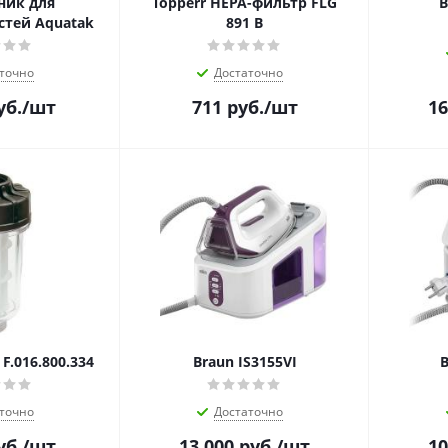
ник для
Topperr HEPA-фильтр FLG
B
тей Aquatak
891 B
точно
Достаточно
уб.
/шт
711
руб.
/шт
16
F.016.800.334
Braun IS3155VI
B
точно
Достаточно
уб.
/шт
13 000
руб.
/шт
10