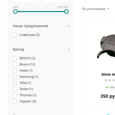
269
160 000
По умолчанию
Наши предложения
Советуем (
2
)
Бренд
BOSCH (
2
)
Braun (
12
)
miele (
1
)
Miele 6
Samsung (
1
)
Tefal (
1
)
Мн
Tesler (
1
)
Thomas (
1
)
350
ру
Topperr (
5
)