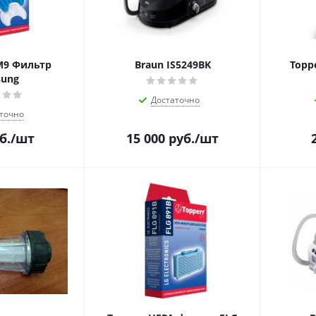
M9 Фильтр
Braun IS5249BK
Topp
ung
Достаточно
точно
б.
/шт
15 000
руб.
/шт