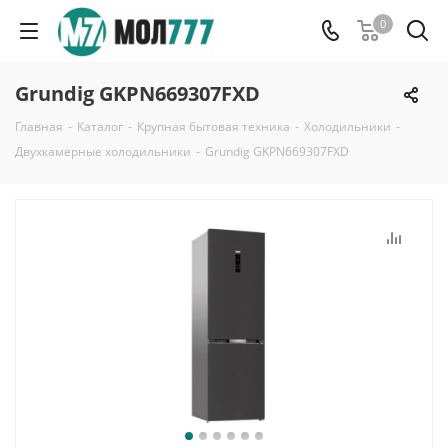
0
Grundig GKPN669307FXD
Главная
-
Каталог
-
Крупная бытовая техника
-
Холодильники
-
Двухкамерные холодильники
-
Grundig GKPN669307FXD