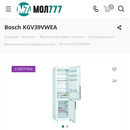
0
Bosch KGV39VWEA
Главная
-
Каталог
-
Крупная бытовая техника
-
Холодильники
-
Двухкамерные холодильники
-
Bosch KGV39VWEA
СОВЕТУЕМ