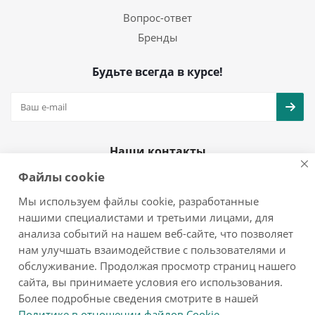
Вопрос-ответ
Бренды
Будьте всегда в курсе!
Наши контакты
Файлы cookie
+7(925)979-08-25
info@mol777.ru
Мы используем файлы cookie, разработанные
нашими специалистами и третьими лицами, для
анализа событий на нашем веб-сайте, что позволяет
нам улучшать взаимодействие с пользователями и
обслуживание. Продолжая просмотр страниц нашего
2026 © мол777 - интернет-магазин бытовой техники
сайта, вы принимаете условия его использования.
-
Разработка сайта
cmall
Более подробные сведения смотрите в нашей
Политике в отношении файлов Cookie
.