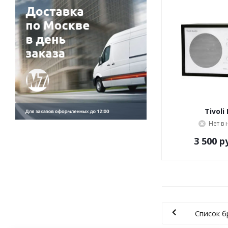
Tivoli
Нет в
3 500
ру
Список 