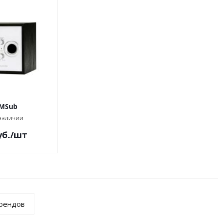
 MSub
 наличии
б.
/шт
брендов