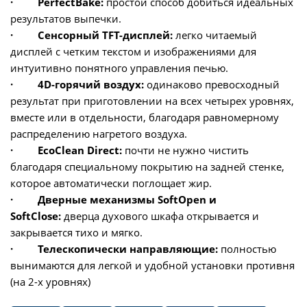
·
PerfectBake:
простой способ добиться идеальных
результатов выпечки.
·
Сенсорный TFT-дисплей:
легко читаемый
дисплей с четким текстом и изображениями для
интуитивно понятного управления печью.
· 4D-горячий воздух:
одинаково превосходный
результат при приготовлении на всех четырех уровнях,
вместе или в отдельности, благодаря равномерному
распределению нагретого воздуха.
·
EcoClean Direct:
почти не нужно чистить
благодаря специальному покрытию на задней стенке,
которое автоматически поглощает жир.
·
Дверные механизмы SoftOpen и
SoftClose:
дверца духового шкафа открывается и
закрывается тихо и мягко.
· Т
елескопически направляющие:
полностью
вынимаются для легкой и удобной установки противня
(на 2-х уровнях)