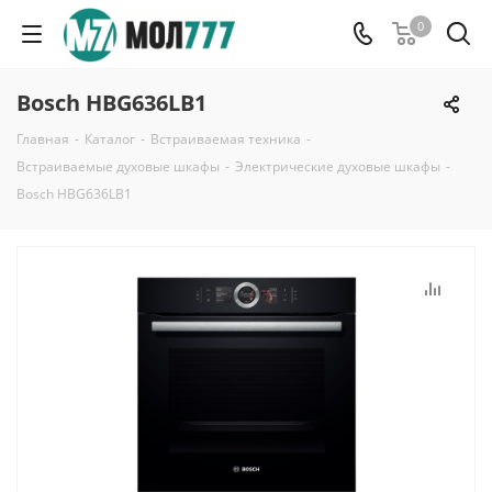
0
Bosch HBG636LB1
Главная
-
Каталог
-
Встраиваемая техника
-
Встраиваемые духовые шкафы
-
Электрические духовые шкафы
-
Bosch HBG636LB1