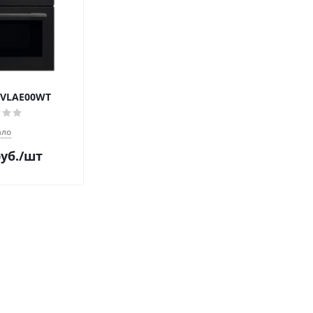
 KVLAE00WT
ло
уб.
/шт