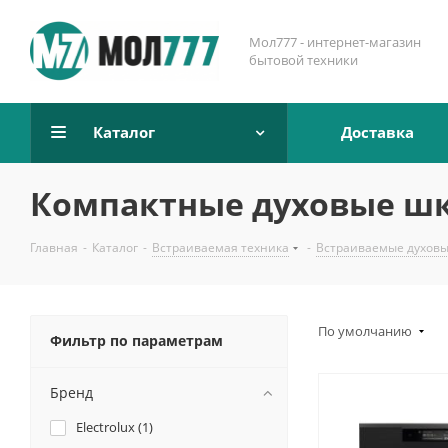
Мол777 - интернет-магазин
бытовой техники
Каталог
Доставка
Компактные духовые ш
Главная
-
Каталог
-
Встраиваемая техника
-
Встраиваемые духов
По умолчанию
Фильтр по параметрам
Бренд
Electrolux (
1
)