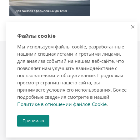
Файлы cookie
Мы используем файлы cookie, разработанные
нашими специалистами и третьими лицами,
Компания
Информация
для анализа событий на нашем веб-сайте, что
О компании
Условия оплаты
позволяет нам улучшать взаимодействие с
Новости
Условия доставки
пользователями и обслуживание. Продолжая
просмотр страниц нашего сайта, вы
Политика
Гарантия на товар
принимаете условия его использования. Более
Реквизиты
Помощь
подробные сведения смотрите в нашей
Политике в отношении файлов Cookie
.
2026 © мол777 - интернет-магазин бытовой техники
Принимаю
-
Разработка сайта
cmall