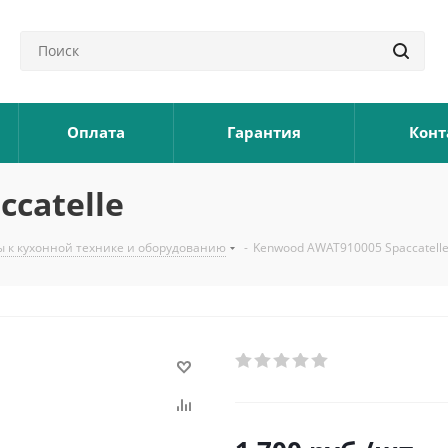
Оплата
Гарантия
Конт
catelle
ы к кухонной технике и оборудованию
-
Kenwood AWAT910005 Spaccatell