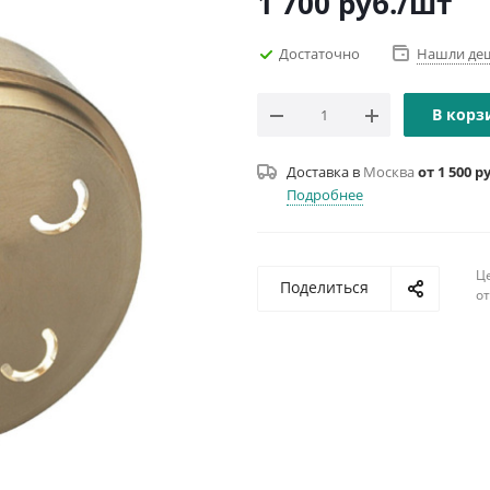
1 700
руб.
/шт
Достаточно
Нашли де
В корз
Доставка в
Москва
от 1 500 р
Подробнее
Ц
Поделиться
о