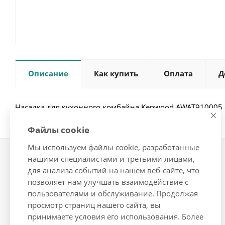
Описание
Как купить
Оплата
Д
Насадка для кухонного комбайна Kenwood AWAT910005 
Файлы cookie
Мы используем файлы cookie, разработанные
нашими специалистами и третьими лицами,
Компания
Информация
для анализа событий на нашем веб-сайте, что
О компании
Условия оплаты
позволяет нам улучшать взаимодействие с
Новости
Условия доставки
пользователями и обслуживание. Продолжая
просмотр страниц нашего сайта, вы
Политика
Гарантия на товар
принимаете условия его использования. Более
Реквизиты
Помощь