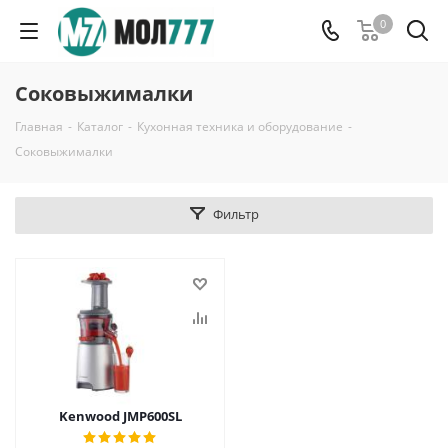
0
Соковыжималки
Главная
-
Каталог
-
Кухонная техника и оборудование
-
Соковыжималки
Фильтр
Kenwood JMP600SL