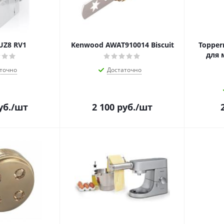
UZ8 RV1
Kenwood AWAT910014 Biscuit
Topper
для 
точно
Достаточно
уб.
/шт
2 100
руб.
/шт