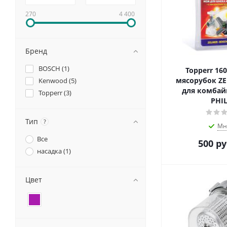
270
4 400
Бренд
BOSCH (
1
)
Topperr 16
мясорубок ZE
Kenwood (
5
)
для комбай
Topperr (
3
)
PHIL
Тип
?
Мн
Все
500
ру
насадка (
1
)
Цвет