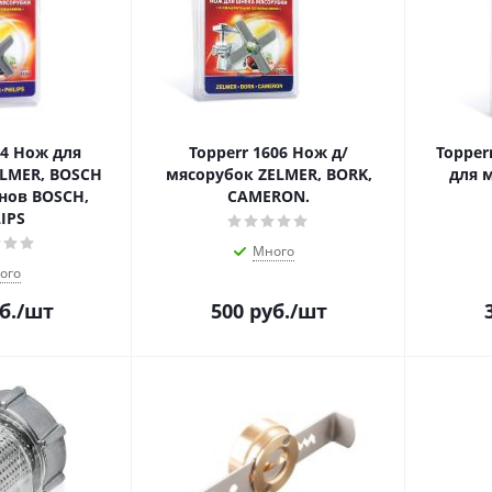
04 Нож для
Topperr 1606 Нож д/
Topper
LMER, BOSCH
мясорубок ZELMER, BORK,
для 
нов BOSCH,
CAMERON.
IPS
Много
ого
б.
/шт
500
руб.
/шт