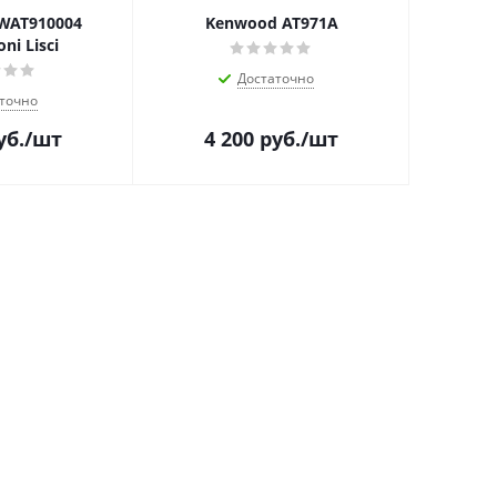
WAT910004
Kenwood AT971A
ni Lisci
Достаточно
точно
уб.
/шт
4 200
руб.
/шт