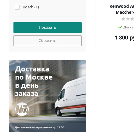
Kenwood A
Bosch (
1
)
Macchero
Доста
1 800
р
Сбросить