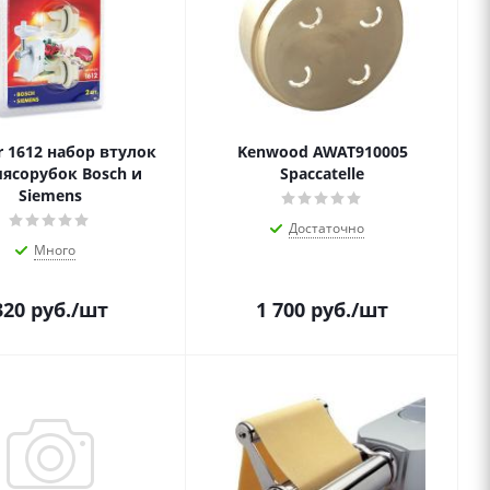
r 1612 набор втулок
Kenwood AWAT910005
мясорубок Bosch и
Spaccatelle
Siemens
Достаточно
Много
320
руб.
/шт
1 700
руб.
/шт