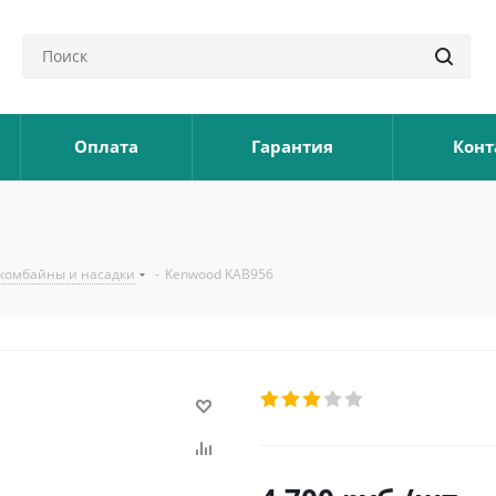
Оплата
Гарантия
Конт
комбайны и насадки
-
Kenwood KAB956